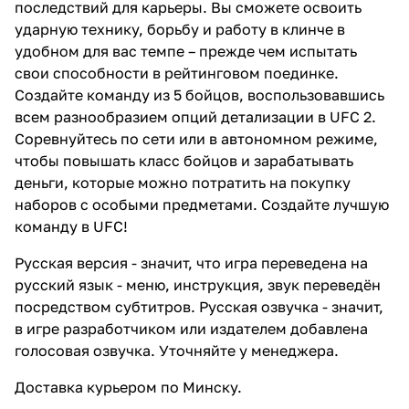
последствий для карьеры. Вы сможете освоить
переведён посредством
субтитров. Русская озвучка -
ударную технику, борьбу и работу в клинче в
значит, в игре разработчиком
удобном для вас темпе – прежде чем испытать
или издателем добавлена
свои способности в рейтинговом поединке.
голосовая озвучка. Уточняйте у
менеджера.
Создайте команду из 5 бойцов, воспользовавшись
всем разнообразием опций детализации в UFC 2.
Соревнуйтесь по сети или в автономном режиме,
чтобы повышать класс бойцов и зарабатывать
деньги, которые можно потратить на покупку
наборов с особыми предметами. Создайте лучшую
команду в UFC!
Русская версия - значит, что игра переведена на
русский язык - меню, инструкция, звук переведён
посредством субтитров. Русская озвучка - значит,
в игре разработчиком или издателем добавлена
голосовая озвучка. Уточняйте у менеджера.
Доставка
курьером по Минску.