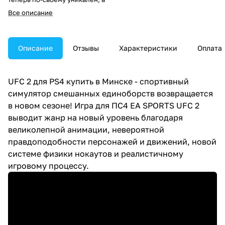
досрочное завершение боя
Все описание
еще никогда не доставляло
столько удовольствия от
победы.
Описание
Отзывы
Характеристики
Оплата
Впервые в симуляторе
смешанных единоборств вы
ощутите полную свободу
управления бойцом в партере.
UFC 2 для PS4 купить в Минске - спортивный
Благодаря
симулятор смешанных единоборств возвращается
усовершенствованной системе
в новом сезоне! Игра для ПС4 EA SPORTS UFC 2
реакции и большому
разнообразию положений,
выводит жанр на новый уровень благодаря
болевых и удушающих приемов
великолепной анимации, невероятной
противостояние спортсменов
правдоподобности персонажей и движений, новой
на канвасе выглядит
правдоподобным как никогда.
системе физики нокаутов и реалистичному
игровому процессу.
Удивите соперника летящим
рычагом локтя из клинча или
быстрым переходом от рычага
колена в узел лодыжки.
Добавление болевых в стойке и
целых серий последователь.