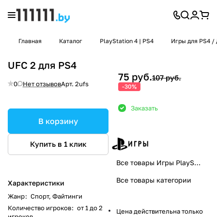
Главная
Каталог
PlayStation 4 | PS4
Игры для PS4 / 
UFC 2 для PS4
75 руб.
107 руб.
0
Нет отзывов
Арт.
2ufs
-30%
Заказать
В корзину
Купить в 1 клик
Все товары Игры PlayStation
Все товары категории
Характеристики
Жанр
:
Спорт, Файтинги
Количество игроков
:
от 1 до 2
Цена действительна только
игроков