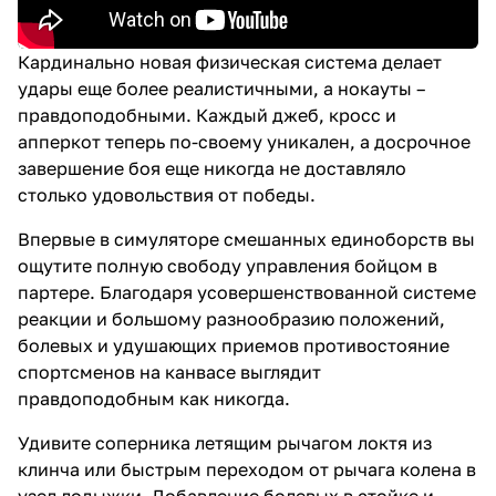
Количество бойцов,
представленных в UFC 2,
больше, чем вы когда-либо
Кардинально новая физическая система делает
могли представить. Вам
удары еще более реалистичными, а нокауты –
доступны не только звезды
правдоподобными. Каждый джеб, кросс и
спорта, но и самые обещающие
новички. Войдите в клетку и
апперкот теперь по-своему уникален, а досрочное
примите бой от лица нынешних
завершение боя еще никогда не доставляло
и бывших бойцов UFC и легенд
столько удовольствия от победы.
MMA. И, быть может, вас даже
ждет несколько приятных
сюрпризов…
Впервые в симуляторе смешанных единоборств вы
ощутите полную свободу управления бойцом в
Новая система детализации
партере. Благодаря усовершенствованной системе
лиц, система движения волос и
улучшенная система
реакции и большому разнообразию положений,
деформации делают каждый
болевых и удушающих приемов противостояние
нанесенный удар еще более
спортсменов на канвасе выглядит
реалистичным. Тысячи
анимаций приемов и коронных
правдоподобным как никогда.
движений максимально
раскрывают индивидуальность
Удивите соперника летящим рычагом локтя из
и уровень спортивной
клинча или быстрым переходом от рычага колена в
подготовки каждого звездного
бойца MMA.
узел лодыжки. Добавление болевых в стойке и