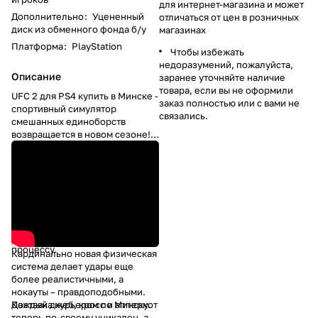
для интернет-магазина и может
Дополнительно
:
Уцененный
отличаться от цен в розничных
диск из обменного фонда б/у
магазинах
Платформа
:
PlayStation
Чтобы избежать
недоразумений, пожалуйста,
Описание
заранее уточняйте наличие
товара, если вы не оформили
UFC 2 для PS4 купить в Минске -
заказ полностью или с вами не
спортивный симулятор
связались.
смешанных единоборств
возвращается в новом сезоне!
Игра для ПС4 EA SPORTS UFC 2
выводит жанр на новый уровень
благодаря великолепной
анимации, невероятной
правдоподобности персонажей
и движений, новой системе
физики нокаутов и
реалистичному игровому
процессу.
Кардинально новая физическая
система делает удары еще
более реалистичными, а
нокауты – правдоподобными.
Каждый джеб, кросс и апперкот
Доставка
курьером по Минску.
теперь по-своему уникален, а