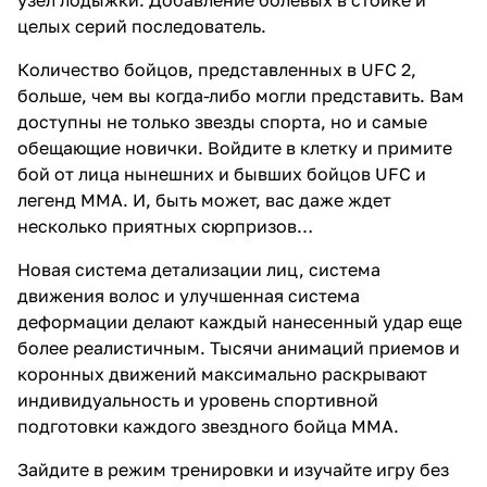
целых серий последователь.
Зайдите в режим тренировки и
изучайте игру без последствий
Количество бойцов, представленных в UFC 2,
для карьеры. Вы сможете
освоить ударную технику,
больше, чем вы когда-либо могли представить. Вам
борьбу и работу в клинче в
доступны не только звезды спорта, но и самые
удобном для вас темпе –
обещающие новички. Войдите в клетку и примите
прежде чем испытать свои
способности в рейтинговом
бой от лица нынешних и бывших бойцов UFC и
поединке. Создайте команду из
легенд MMA. И, быть может, вас даже ждет
5 бойцов, воспользовавшись
несколько приятных сюрпризов…
всем разнообразием опций
детализации в UFC 2.
Соревнуйтесь по сети или в
Новая система детализации лиц, система
автономном режиме, чтобы
движения волос и улучшенная система
повышать класс бойцов и
деформации делают каждый нанесенный удар еще
зарабатывать деньги, которые
можно потратить на покупку
более реалистичным. Тысячи анимаций приемов и
наборов с особыми
коронных движений максимально раскрывают
предметами. Создайте лучшую
индивидуальность и уровень спортивной
команду в UFC!
подготовки каждого звездного бойца MMA.
Русская версия - значит, что
игра переведена на русский
Зайдите в режим тренировки и изучайте игру без
язык - меню, инструкция, звук