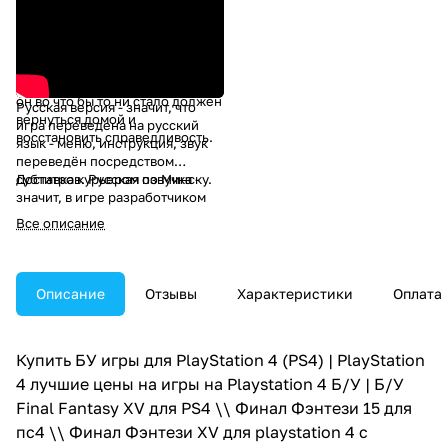
захватила империя, а отца,
невесту и его самого объявили
погибшими. Не зная, во что
верить, принц отныне может
полагаться лишь на себя, ведь
он во что бы то ни стало должен
Русская версия - значит, что
вернуться домой и
игра переведена на русский
восстановить справедливость.
язык - меню, инструкция, звук
переведён посредством
субтитров. Русская озвучка -
Доставка
курьером по Минску.
значит, в игре разработчиком
или издателем добавлена
Все описание
голосовая озвучка. Уточняйте у
менеджера.
Описание
Отзывы
Характеристики
Оплата
Купить БУ игры для PlayStation 4 (PS4) | PlayStation
4 лучшие цены на игры на Playstation 4 Б/У | Б/У
Final Fantasy XV для PS4 \\ Финал Фэнтези 15 для
пс4 \\ Финал Фэнтези XV для playstation 4 с