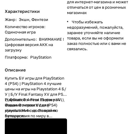
для интернет-магазина и может
отличаться от цен в розничных
Характеристики
магазинах
Жанр
:
Экшн, Фентези
Чтобы избежать
Количество игроков
:
недоразумений, пожалуйста,
Одиночная игра
заранее уточняйте наличие
товара, если вы не оформили
Дополнительно
:
ВНИМАНИЕ !
заказ полностью или с вами не
Цифровая версия АКК на
связались.
загрузку
Платформа
:
PlayStation
Описание
Купить БУ игры для PlayStation
4 (PS4) | PlayStation 4 лучшие
цены на игры на Playstation 4 Б/
У | Б/У Final Fantasy XV для PS4
\\ Финал Фэнтези 15 для пс4 \\
PlayStation 4 Final Fantasy XV.
Финал Фэнтези XV для
Издание первого дня (PS4)
playstation 4 с доставкой по
купить в Минске. Во время
Беларуси
путешествия по миру в
компании самых близких
друзей принц Ноктис получает
страшную весть: его родину