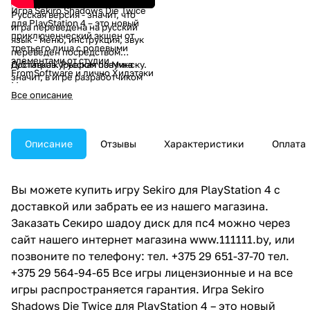
Игра Sekiro Shadows Die Twice
Русская версия - значит, что
для PlayStation 4 – это новый
игра переведена на русский
приключенческий экшен от
язык - меню, инструкция, звук
третьего лица с ролевыми
переведён посредством
элементами от студии
субтитров. Русская озвучка -
Доставка
курьером по Минску.
FromSoftware и лично Хидэтаки
значит, в игре разработчиком
Миядзаки, авторов игры
или издателем добавлена
Все описание
«Bloodborne: Порождение
голосовая озвучка. Уточняйте у
крови» и серии Dark Souls.
менеджера.
Описание
Отзывы
Характеристики
Оплата
Вы можете купить игру Sekiro для PlayStation 4 c
доставкой или забрать ее из нашего магазина.
Заказать Секиро шадоу диск для пс4 можно через
сайт нашего интернет магазина
www.111111.by
, или
позвоните по телефону: тел. +375 29 651-37-70 тел.
+375 29 564-94-65 Все игры лицензионные и на все
игры распространяется гарантия. Игра Sekiro
Shadows Die Twice для PlayStation 4 – это новый