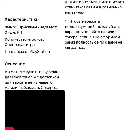
для интернет-магазина и может
отличаться от цен в розничных
магазинах
Характеристики
Чтобы избежать
недоразумений, пожалуйста,
Жанр
:
Приключения/Квест,
заранее уточняйте наличие
Экшн, РПГ
товара, если вы не оформили
Количество игроков
:
заказ полностью или с вами не
Одиночная игра
связались.
Платформа
:
PlayStation
Описание
Вы можете купить игру Sekiro
для PlayStation 4 c доставкой
или забрать ее из нашего
магазина. Заказать Секиро
шадоу диск для пс4 можно
через сайт нашего интернет
магазина
www.111111.by
, или
позвоните по телефону: тел.
+375 29 651-37-70 тел. +375 29
564-94-65 Все игры
лицензионные и на все игры
распространяется гарантия.