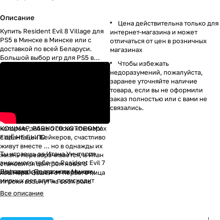
Описание
Цена действительна только для
Купить Resident Evil 8 Village для
интернет-магазина и может
PS5 в Минске в Минске или с
отличаться от цен в розничных
доставкой по всей Беларуси.
магазинах
Большой выбор игр для PS5 в
Чтобы избежать
интернет магазине
www.111111.by
.
недоразумений, пожалуйста,
Сюжет Resident Evil 7 PS4
заранее уточняйте наличие
продолжается в игре Resident Evil
товара, если вы не оформили
8 PS5 Village – восьмой части
заказ полностью или с вами не
флагманской серии Resident Evil
связались.
для PlayStation. В начале игры мы
видим Итана и Миа Уинтерс,
которые, забыв о своих кошмарах
КОШМАР, РАВНОГО КОТОРОМУ
с плантации Бейкеров, счастливо
ЕЩЁ НЕ БЫЛО
живут вместе ... но в однажды их
Ты играешь за Итана Уинтерса,
жизнь переворачивается, и Итан
знакомого тебе по Resident Evil 7
становится центром нового
Biohazard. После нескольких
Доставка
курьером по Минску.
кошмара. Экшен от первого лица
мирных лет опять происходит
Игроки возьмут на себя роль
трагедия, и тебе придётся
Итана Уинтерса и испытают себя в
Все описание
сражаться с монстрами, чтобы
ближнем бое и ужасной погоне.
выжить.