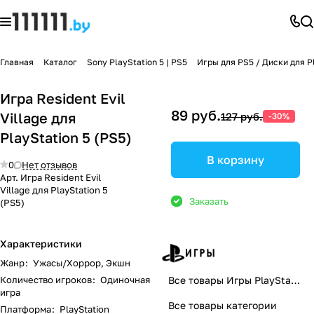
Главная
Каталог
Sony PlayStation 5 | PS5
Игры для PS5 / Диски для Pl
Игра Resident Evil
89 руб.
Village для
127 руб.
-30%
PlayStation 5 (PS5)
В корзину
0
Нет отзывов
Арт.
Игра Resident Evil
Village для PlayStation 5
Заказать
(PS5)
Характеристики
Жанр
:
Ужасы/Хоррор, Экшн
Количество игроков
:
Одиночная
Все товары Игры PlayStation
игра
Все товары категории
Платформа
:
PlayStation