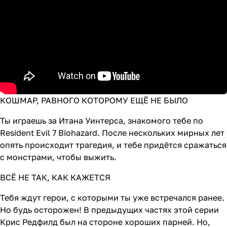
Разработчик: Capcom
Жанр: экшен
Возраст: 18+
Дата выхода: 7 мая 2021 года
Русская версия - значит, что игра
переведена на русский язык -
меню, инструкция, звук
переведён посредством
КОШМАР, РАВНОГО КОТОРОМУ ЕЩЁ НЕ БЫЛО
субтитров. Русская озвучка -
значит, в игре разработчиком или
Ты играешь за Итана Уинтерса, знакомого тебе по
издателем добавлена голосовая
Resident Evil 7 Biohazard. После нескольких мирных лет
озвучка. Уточняйте у менеджера.
опять происходит трагедия, и тебе придётся сражаться
с монстрами, чтобы выжить.
ВСЁ НЕ ТАК, КАК КАЖЕТСЯ
Тебя ждут герои, с которыми ты уже встречался ранее.
Но будь осторожен! В предыдущих частях этой серии
Крис Редфилд был на стороне хороших парней. Но,