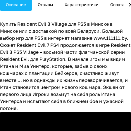
ВСЁ НЕ ТАК, КАК КАЖЕТСЯ
Описание
Отзывы
Характеристики
Оплата
Тебя ждут герои, с которыми ты
уже встречался ранее. Но будь
осторожен! В предыдущих частях
Купить Resident Evil 8 Village для PS5 в Минске в
этой серии Крис Редфилд был на
Минске или с доставкой по всей Беларуси. Большой
стороне хороших парней. Но,
выбор игр для PS5 в интернет магазине
www.111111.by
.
возможно, что-то изменилось.
Или нет? В любом случае, не
Сюжет Resident Evil 7 PS4 продолжается в игре Resident
поворачивайся к нему спиной. И
Evil 8 PS5 Village – восьмой части флагманской серии
берегись коварных противников,
Resident Evil для PlayStation. В начале игры мы видим
готовых в любой момент нанести
тебе удар из-за угла.
Итана и Миа Уинтерс, которые, забыв о своих
кошмарах с плантации Бейкеров, счастливо живут
ЖИВОЙ И НЕПРЕДСКАЗУЕМЫЙ
вместе ... но в однажды их жизнь переворачивается, и
МИР
Итан становится центром нового кошмара. Экшен от
События происходят в
первого лица Игроки возьмут на себя роль Итана
таинственной деревне на
территории Румынии, в
Уинтерса и испытают себя в ближнем бое и ужасной
Трансильвании. Это не просто
погоне.
поселение. Это полноценный
персонаж с тайнами, которыми
надо раскрыть, и ужасами,
которых следует избегать.