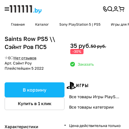
Главная
Каталог
Sony PlayStation 5 | PS5
Игры для P
Saints Row PS5 \\
35 руб.
Сэйнт Ров ПС5
50 руб.
-30%
0
Нет отзывов
Арт.
Сэйнт Роу
Заказать
Плейстейшен 5 2022
В корзину
Все товары Игры PlayStation
Купить в 1 клик
Все товары категории
Цена действительна только
Характеристики