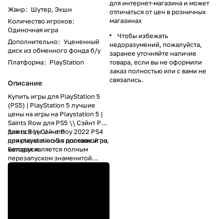
для интернет-магазина и может
Жанр
:
Шутер, Экшн
отличаться от цен в розничных
магазинах
Количество игроков
:
Одиночная игра
Чтобы избежать
Дополнительно
:
Уцененный
недоразумений, пожалуйста,
диск из обменного фонда б/у
заранее уточняйте наличие
Платформа
:
PlayStation
товара, если вы не оформили
заказ полностью или с вами не
связались.
Описание
Купить игры для PlayStation 5
(PS5) | PlayStation 5 лучшие
цены на игры на Playstation 5 |
Saints Row для PS5 \\ Сэйнт Ров
для пс5 \\ Сэйнт Роу 2022 PS4
Saints Row V — это
для playstation 5 с доставкой по
приключенческая ролевая игра,
Беларуси
которая является полным
перезапуском знаменитой
серии. Игроки могут увидеть
новых персонажей, сколотить
свою банду и сражаться против
других группировок в новой
обстановке, вдохновленной
юго-западом Америки.