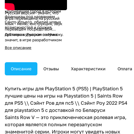
Разработчики также
реализовали в ремейке
крупнейший город в истории
Русская версия - значит, что
франшизы под названием
игра переведена на русский
Санто-Ильесо, обилие новых
язык - меню, инструкция, звук
возможностей и оружия.
переведён посредством
субтитров. Русская озвучка -
Доставка
курьером по Минску.
значит, в игре разработчиком
или издателем добавлена
Все описание
голосовая озвучка. Уточняйте у
менеджера.
Описание
Отзывы
Характеристики
Оплата
Купить игры для PlayStation 5 (PS5) | PlayStation 5
лучшие цены на игры на Playstation 5 | Saints Row
для PS5 \\ Сэйнт Ров для пс5 \\ Сэйнт Роу 2022 PS4
для playstation 5 с доставкой по Беларуси
Saints Row V — это приключенческая ролевая игра,
которая является полным перезапуском
знаменитой серии. Игроки могут увидеть новых