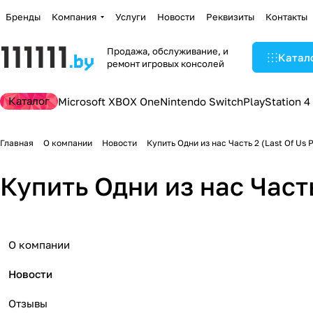
Бренды
Компания
Услуги
Новости
Реквизиты
Контакты
Продажа, обслуживание, и
Катал
ремонт игровых консолей
Каталог
Microsoft XBOX One
Nintendo Switch
PlayStation 4
Главная
О компании
Новости
Купить Одни из нас Часть 2 (Last Of Us 
Купить Одни из нас Часть
О компании
Новости
Отзывы