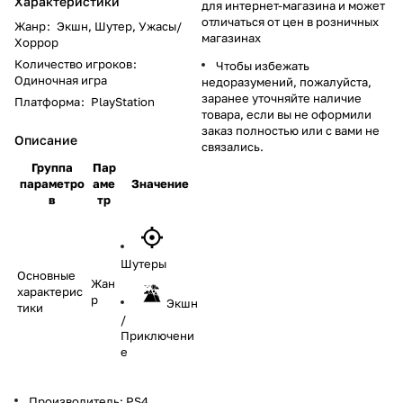
Характеристики
для интернет-магазина и может
отличаться от цен в розничных
Жанр
:
Экшн, Шутер, Ужасы/
магазинах
Хоррор
Количество игроков
:
Чтобы избежать
Одиночная игра
недоразумений, пожалуйста,
заранее уточняйте наличие
Платформа
:
PlayStation
товара, если вы не оформили
заказ полностью или с вами не
Описание
связались.
Группа
Пар
параметро
аме
Значение
в
тр
Шутеры
Основные
Жан
характерис
р
Экшн
тики
/
Приключени
е
Производитель:
PS4