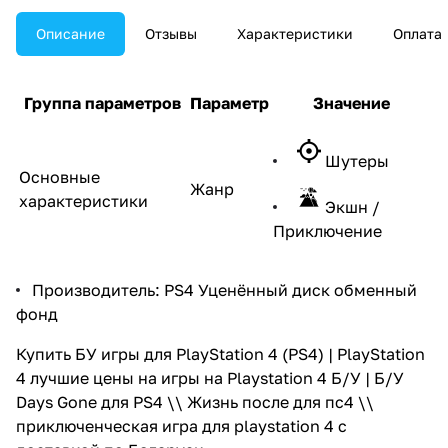
эксклюзивом от Sony в 2019
году. Компания, которая во
Описание
Отзывы
Характеристики
Оплата
многом выиграла это
поколение консолей благодаря
собственным эксклюзивным
играм для PlayStation 4,
Группа параметров
Параметр
Значение
отчаянно нуждалась в отличном
блокбастере в 2019-м. «Жизнь
после ПС4» — это во многом
Шутеры
главная игра для Sony
Основные
PlayStation 4
Жанр
характеристики
Экшн /
Приключение
Производитель:
PS4 Уценённый диск обменный
фонд
Купить БУ игры для PlayStation 4 (PS4) | PlayStation
4 лучшие цены на игры на Playstation 4 Б/У | Б/У
Days Gone для PS4 \\ Жизнь после для пс4 \\
приключенческая игра для playstation 4 с