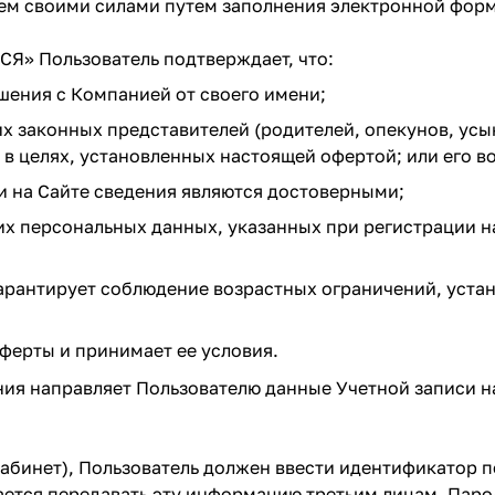
елем своими силами путем заполнения электронной фор
Я» Пользователь подтверждает, что:
шения с Компанией от своего имени;
воих законных представителей (родителей, опекунов, у
целях, установленных настоящей офертой; или его воз
и на Сайте сведения являются достоверными;
х персональных данных, указанных при регистрации на
гарантирует соблюдение возрастных ограничений, уст
ферты и принимает ее условия.
ания направляет Пользователю данные Учетной записи 
кабинет), Пользователь должен ввести идентификатор п
ается передавать эту информацию третьим лицам. Паро