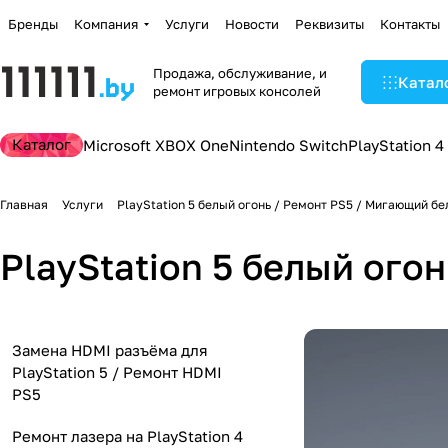
Бренды
Компания
Услуги
Новости
Реквизиты
Контакты
Продажа, обслуживание, и
Катал
ремонт игровых консолей
Каталог
Microsoft XBOX One
Nintendo Switch
PlayStation 4
Главная
Услуги
PlayStation 5 белый огонь / Ремонт PS5 / Мигающий бе
PlayStation 5 белый ого
Замена HDMI разъёма для
PlayStation 5 / Ремонт HDMI
PS5
Ремонт лазера на PlayStation 4