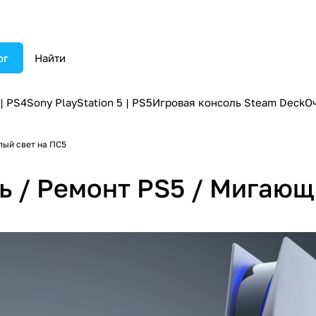
ог
 | PS4
Sony PlayStation 5 | PS5
Игровая консоль Steam Deck
О
лый свет на ПС5
нь / Ремонт PS5 / Мигаю