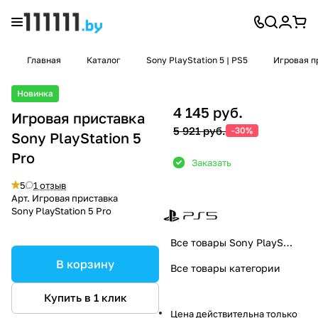
Главная
Каталог
Sony PlayStation 5 | PS5
Игровая п
Новинка
4 145 руб.
Игровая приставка
5 921 руб.
-30%
Sony PlayStation 5
Pro
Заказать
5
1 отзыв
Арт.
Игровая приставка
Sony PlayStation 5 Pro
Все товары Sony PlayStation
В корзину
Все товары категории
Купить в 1 клик
Цена действительна только