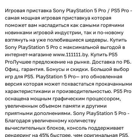
характеристиками и
производительностью. PS5 Pro
Игровая приставка Sony PlayStation 5 Pro / PS5 Pro -
оснащена мощным
самая мощная игровая приставкуа которая
графическим процессором,
поможет вам насладиться как самыми горячими
увеличенным объемом памяти и
другими приятными
новинками игровой индустрии, так и по-новому
дополнениями. Sony PlayStation
взглянуть на уже полюбившиеся шедевры. Купить
5 Pro - Благодаря увеличенному
Sony PlayStation 5 Pro с максимальной выгодой в
количеству вычислительных
блоков, консоль поддерживает
интернет-магазине
www.111111.by
. Купить PS5
рендеринг на 45% быстрее, чем
ProЛучшее предложение на рынке. Доставка по РБ.
оригинальная PS5, и имеет
Офиц. гарантия. Бонусы и скидки. Большой выбор
улучшенное аппаратное
обеспечение для трассировки
игр для PS5. PlayStation 5 Pro— это обновленная
лучей. За счет таких
версия которая может похвастаться прокачанными
нововведений, она динамично
характеристиками и производительностью. PS5 Pro
отображает отражения и
преломления света даже в
оснащена мощным графическим процессором,
самых требовательных играх.
увеличенным объемом памяти и другими
приятными дополнениями. Sony PlayStation 5 Pro -
Благодаря увеличенному количеству
вычислительных блоков, консоль поддерживает
рендеринг на 45% быстрее, чем оригинальная PS5,