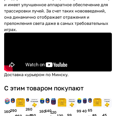
и имеет улучшенное аппаратное обеспечение для
трассировки лучей. За счет таких нововведений,
она динамично отображает отражения и
преломления света даже в самых требовательных
играх.
Доставка
курьером по Минску.
С этим товаром покупают
260
65
290
140
99
40
160
160
120
45
99
160
руб.
55
130
260