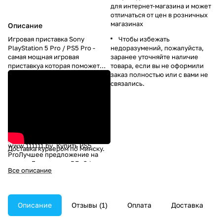
для интернет-магазина и может
отличаться от цен в розничных
магазинах
Описание
Игровая приставка Sony
Чтобы избежать
PlayStation 5 Pro / PS5 Pro -
недоразумений, пожалуйста,
самая мощная игровая
заранее уточняйте наличие
приставкуа которая поможет
товара, если вы не оформили
вам насладиться как самыми
заказ полностью или с вами не
горячими новинками игровой
связались.
индустрии, так и по-новому
взглянуть на уже
полюбившиеся шедевры.
Купить Sony PlayStation 5 Pro с
максимальной выгодой в
интернет-магазине
www.111111.by
. Купить PS5
Доставка
курьером по Минску.
ProЛучшее предложение на
рынке. Доставка по РБ. Офиц.
Все описание
гарантия. Бонусы и скидки.
Большой выбор игр для PS5.
PlayStation 5 Pro— это
обновленная версия которая
Описание
Отзывы (1)
Оплата
Доставка
может похвастаться
прокачанными